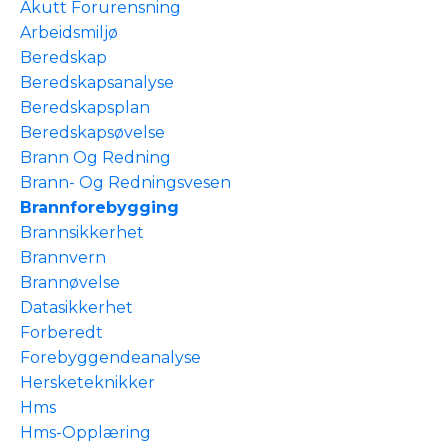
Akutt Forurensning
Arbeidsmiljø
Beredskap
Beredskapsanalyse
Beredskapsplan
Beredskapsøvelse
Brann Og Redning
Brann- Og Redningsvesen
Brannforebygging
Brannsikkerhet
Brannvern
Brannøvelse
Datasikkerhet
Forberedt
Forebyggendeanalyse
Hersketeknikker
Hms
Hms-Opplæring