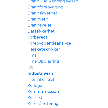
Brann- Og Redningsvesen
Brannforebygging
Brannsikkerhet
Brannvern
Brannøvelse
Datasikkerhet
Forberedt
Forebyggendeanalyse
Hersketeknikker
Hms
Hms-Opplæring
Ikt
Industrivern
Internkontroll
Kollega
Kommunikasjon
Konflikt
Krisehåndtering