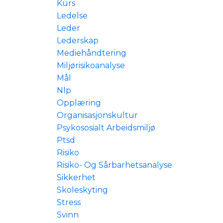
Kurs
Ledelse
Leder
Lederskap
Mediehåndtering
Miljørisikoanalyse
Mål
Nlp
Opplæring
Organisasjonskultur
Psykososialt Arbeidsmiljø
Ptsd
Risiko
Risiko- Og Sårbarhetsanalyse
Sikkerhet
Skoleskyting
Stress
Svinn