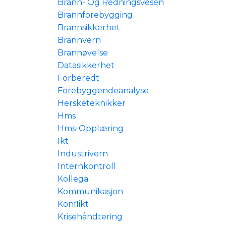
Brann- Og Redningsvesen
Brannforebygging
Brannsikkerhet
Brannvern
Brannøvelse
Datasikkerhet
Forberedt
Forebyggendeanalyse
Hersketeknikker
Hms
Hms-Opplæring
Ikt
Industrivern
Internkontroll
Kollega
Kommunikasjon
Konflikt
Krisehåndtering