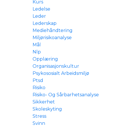
Kurs
Ledelse
Leder
Lederskap
Mediehåndtering
Miljørisikoanalyse
Mål
Nlp
Opplæring
Organisasjonskultur
Psykososialt Arbeidsmiljø
Ptsd
Risiko
Risiko- Og Sårbarhetsanalyse
Sikkerhet
Skoleskyting
Stress
Svinn