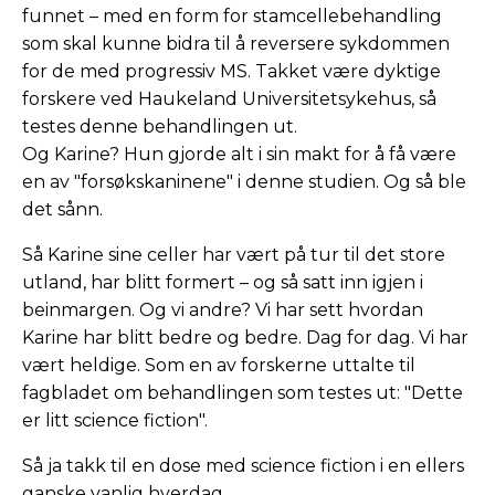
funnet – med en form for stamcellebehandling
som skal kunne bidra til å reversere sykdommen
for de med progressiv MS. Takket være dyktige
forskere ved Haukeland Universitetsykehus, så
testes denne behandlingen ut.
Og Karine? Hun gjorde alt i sin makt for å få være
en av "forsøkskaninene" i denne studien. Og så ble
det sånn.
Så Karine sine celler har vært på tur til det store
utland, har blitt formert – og så satt inn igjen i
beinmargen. Og vi andre? Vi har sett hvordan
Karine har blitt bedre og bedre. Dag for dag. Vi har
vært heldige. Som en av forskerne uttalte til
fagbladet om behandlingen som testes ut: "Dette
er litt science fiction".
Så ja takk til en dose med science fiction i en ellers
ganske vanlig hverdag.