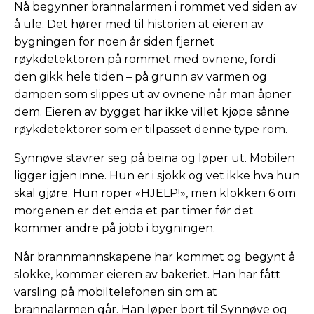
Nå begynner brannalarmen i rommet ved siden av
å ule. Det hører med til historien at eieren av
bygningen for noen år siden fjernet
røykdetektoren på rommet med ovnene, fordi
den gikk hele tiden – på grunn av varmen og
dampen som slippes ut av ovnene når man åpner
dem. Eieren av bygget har ikke villet kjøpe sånne
røykdetektorer som er tilpasset denne type rom.
Synnøve stavrer seg på beina og løper ut. Mobilen
ligger igjen inne. Hun er i sjokk og vet ikke hva hun
skal gjøre. Hun roper «HJELP!», men klokken 6 om
morgenen er det enda et par timer før det
kommer andre på jobb i bygningen.
Når brannmannskapene har kommet og begynt å
slokke, kommer eieren av bakeriet. Han har fått
varsling på mobiltelefonen sin om at
brannalarmen går. Han løper bort til Synnøve og