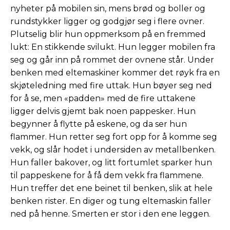
nyheter på mobilen sin, mens brød og boller og
rundstykker ligger og godgjør seg i flere ovner.
Plutselig blir hun oppmerksom på en fremmed
lukt: En stikkende svilukt. Hun legger mobilen fra
seg og går inn på rommet der ovnene står. Under
benken med eltemaskiner kommer det røyk fra en
skjøteledning med fire uttak. Hun bøyer seg ned
for å se, men «padden» med de fire uttakene
ligger delvis gjemt bak noen pappesker. Hun
begynner å flytte på eskene, og da ser hun
flammer. Hun retter seg fort opp for å komme seg
vekk, og slår hodet i undersiden av metallbenken.
Hun faller bakover, og litt fortumlet sparker hun
til pappeskene for å få dem vekk fra flammene.
Hun treffer det ene beinet til benken, slik at hele
benken rister. En diger og tung eltemaskin faller
ned på henne. Smerten er stor i den ene leggen.