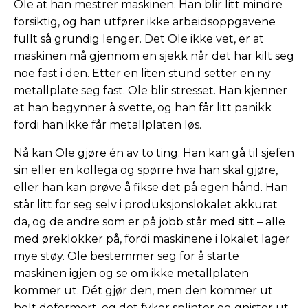
Ole at han mestrer maskinen. Han blir litt mindre
forsiktig, og han utfører ikke arbeidsoppgavene
fullt så grundig lenger. Det Ole ikke vet, er at
maskinen må gjennom en sjekk når det har kilt seg
noe fast i den. Etter en liten stund setter en ny
metallplate seg fast. Ole blir stresset. Han kjenner
at han begynner å svette, og han får litt panikk
fordi han ikke får metallplaten løs.
Nå kan Ole gjøre én av to ting: Han kan gå til sjefen
sin eller en kollega og spørre hva han skal gjøre,
eller han kan prøve å fikse det på egen hånd. Han
står litt for seg selv i produksjonslokalet akkurat
da, og de andre som er på jobb står med sitt – alle
med øreklokker på, fordi maskinene i lokalet lager
mye støy. Ole bestemmer seg for å starte
maskinen igjen og se om ikke metallplaten
kommer ut. Dét gjør den, men den kommer ut
helt deformert, og det fyker splinter og gnister ut.