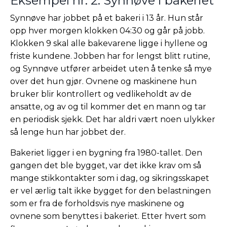
Eksempel nr. 2: Synnøve i bakeriet
Synnøve har jobbet på et bakeri i 13 år. Hun står
opp hver morgen klokken 04:30 og går på jobb.
Klokken 9 skal alle bakevarene ligge i hyllene og
friste kundene. Jobben har for lengst blitt rutine,
og Synnøve utfører arbeidet uten å tenke så mye
over det hun gjør. Ovnene og maskinene hun
bruker blir kontrollert og vedlikeholdt av de
ansatte, og av og til kommer det en mann og tar
en periodisk sjekk. Det har aldri vært noen ulykker
så lenge hun har jobbet der.
Bakeriet ligger i en bygning fra 1980-tallet. Den
gangen det ble bygget, var det ikke krav om så
mange stikkontakter som i dag, og sikringsskapet
er vel ærlig talt ikke bygget for den belastningen
som er fra de forholdsvis nye maskinene og
ovnene som benyttes i bakeriet. Etter hvert som