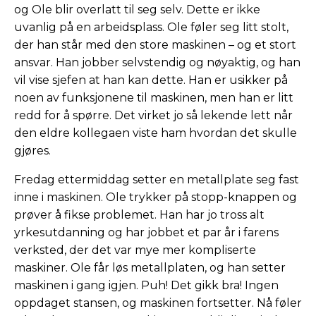
og Ole blir overlatt til seg selv. Dette er ikke
uvanlig på en arbeidsplass. Ole føler seg litt stolt,
der han står med den store maskinen – og et stort
ansvar. Han jobber selvstendig og nøyaktig, og han
vil vise sjefen at han kan dette. Han er usikker på
noen av funksjonene til maskinen, men han er litt
redd for å spørre. Det virket jo så lekende lett når
den eldre kollegaen viste ham hvordan det skulle
gjøres.
Fredag ettermiddag setter en metallplate seg fast
inne i maskinen. Ole trykker på stopp-knappen og
prøver å fikse problemet. Han har jo tross alt
yrkesutdanning og har jobbet et par år i farens
verksted, der det var mye mer kompliserte
maskiner. Ole får løs metallplaten, og han setter
maskinen i gang igjen. Puh! Det gikk bra! Ingen
oppdaget stansen, og maskinen fortsetter. Nå føler