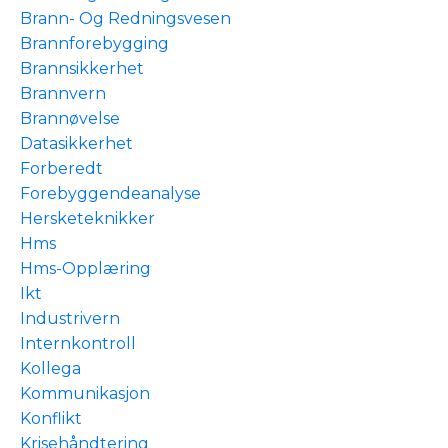
Brann- Og Redningsvesen
Brannforebygging
Brannsikkerhet
Brannvern
Brannøvelse
Datasikkerhet
Forberedt
Forebyggendeanalyse
Hersketeknikker
Hms
Hms-Opplæring
Ikt
Industrivern
Internkontroll
Kollega
Kommunikasjon
Konflikt
Krisehåndtering