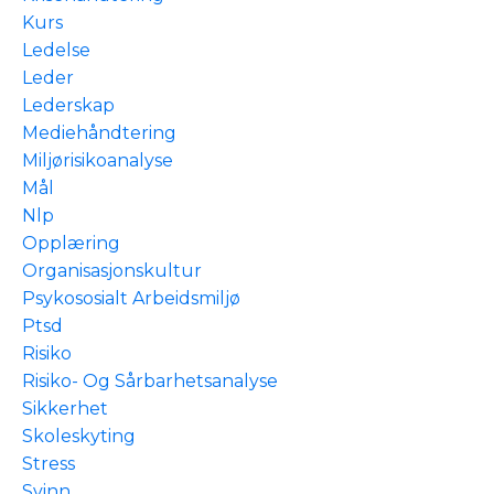
Kurs
Ledelse
Leder
Lederskap
Mediehåndtering
Miljørisikoanalyse
Mål
Nlp
Opplæring
Organisasjonskultur
Psykososialt Arbeidsmiljø
Ptsd
Risiko
Risiko- Og Sårbarhetsanalyse
Sikkerhet
Skoleskyting
Stress
Svinn