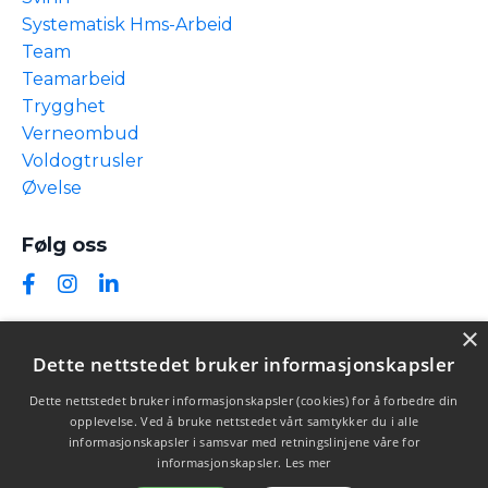
Systematisk Hms-Arbeid
Team
Teamarbeid
Trygghet
Verneombud
Voldogtrusler
Øvelse
Følg oss
×
Dette nettstedet bruker informasjonskapsler
Dette nettstedet bruker informasjonskapsler (cookies) for å forbedre din
opplevelse. Ved å bruke nettstedet vårt samtykker du i alle
informasjonskapsler i samsvar med retningslinjene våre for
informasjonskapsler.
Les mer
© 2026 Einang Safety Consult AS