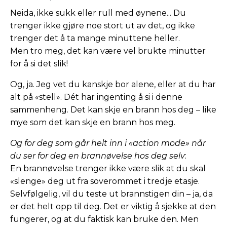
Neida, ikke sukk eller rull med øynene... Du
trenger ikke gjøre noe stort ut av det, og ikke
trenger det å ta mange minuttene heller.
Men tro meg, det kan være vel brukte minutter
for å si det slik!
Og, ja. Jeg vet du kanskje bor alene, eller at du har
alt på «stell». Dét har ingenting å si i denne
sammenheng. Det kan skje en brann hos deg – like
mye som det kan skje en brann hos meg.
Og for deg som går helt inn i «action mode» når
du ser for deg en brannøvelse hos deg selv
:
En brannøvelse trenger ikke være slik at du skal
«slenge» deg ut fra soverommet i tredje etasje.
Selvfølgelig, vil du teste ut brannstigen din – ja, da
er det helt opp til deg. Det er viktig å sjekke at den
fungerer, og at du faktisk kan bruke den. Men