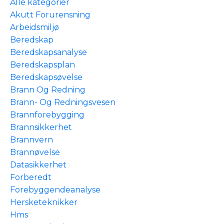
Alle kategorier
Akutt Forurensning
Arbeidsmiljø
Beredskap
Beredskapsanalyse
Beredskapsplan
Beredskapsøvelse
Brann Og Redning
Brann- Og Redningsvesen
Brannforebygging
Brannsikkerhet
Brannvern
Brannøvelse
Datasikkerhet
Forberedt
Forebyggendeanalyse
Hersketeknikker
Hms