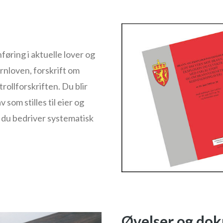
øring i aktuelle lover og
rnloven, forskrift om
ollforskriften. Du blir
v som stilles til eier og
 du bedriver systematisk
Øvelser og do