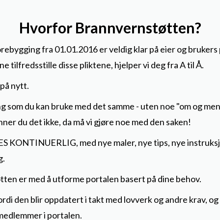
Hvorfor Brannvernstøtten?
ebygging fra 01.01.2016 er veldig klar på eier og brukers 
nne
tilfredsstille disse pliktene, hjelper vi deg fra A til Å.
 på nytt.
g som du kan bruke med det samme - uten noe "om og men".
inner du det ikke, da må vi gjøre noe med den saken!
KONTINUERLIG, med nye maler, nye tips, nye instruksjo
g.
ten er med å utforme portalen basert på dine behov.
di den blir oppdatert i takt med lovverk og andre krav, og 
 medlemmer i portalen.