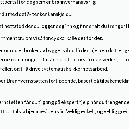
ttportal for deg som er brannvernansvarlig.
 du med det?» tenker kanskje du.
t nettsted der du logger deg inn og finner alt du trenger i
ernmentor» om vi så fancy skal kalle det for det.
r om du er bruker av bygget vil du få den hjelpen du trenger
erne opplæringer. Du får hjelp til å forstå regelverket, til å
ller, og til å drive systematisk sikkerhetsarbeid.
asser Brannvernstøtten fortløpende, basert på tilbakemeld
vernstøtten får du tilgang på eksperthjelp når du trenger 
tportal via hjemmesiden vår. Veldig enkelt, og veldig greit.