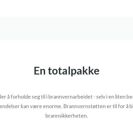
En totalpakke
r å forholde seg til i brannvernarbeidet - selv i en liten 
delser kan være enorme. Brannvernstøtten er til for å bi
brannsikkerheten.