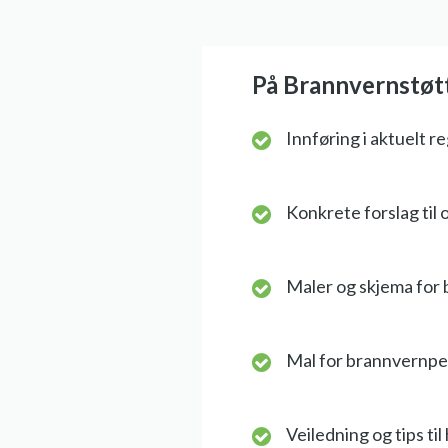
På Brannvernstøtte
Innføring i aktuelt r
Konkrete forslag til 
Maler og skjema for 
Mal for brannvernp
Veiledning og tips ti