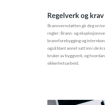
Regelverk og krav
Brannvernstøtten gir deg en innf
regler: Brann- og eksplosjonsve
brannforebygging og internkontr
også blant annet satt inn i de kra
bruker av byggverk, og hvordan
sikkerhetsarbeid.