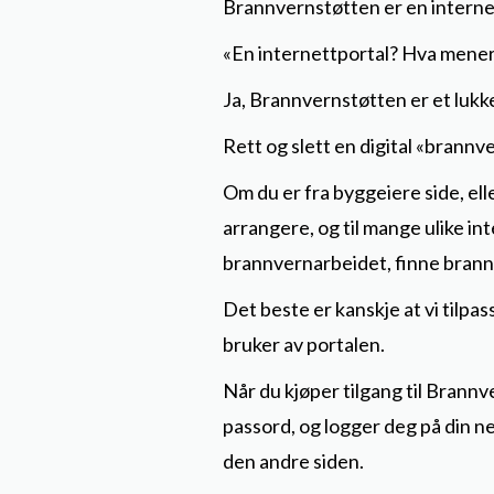
Brannvernstøtten er en interne
«En internettportal? Hva mener
Ja, Brannvernstøtten er et lukke
Rett og slett en digital «brannv
Om du er fra byggeiere side, elle
arrangere, og til mange ulike int
brannvernarbeidet, finne brannfe
Det beste er kanskje at vi tilp
bruker av portalen.
Når du kjøper tilgang til Brann
passord, og logger deg på din net
den andre siden.