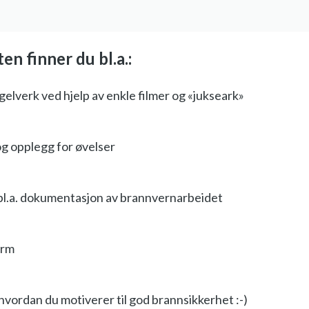
n finner du bl.a.:
egelverk ved hjelp av enkle filmer og «jukseark»
og opplegg for øvelser
bl.a. dokumentasjon av brannvernarbeidet
erm
l hvordan du motiverer til god brannsikkerhet :-)