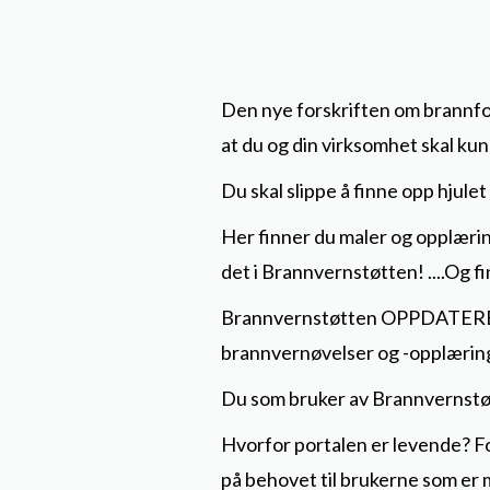
Den nye forskriften om brannfor
at du og din virksomhet skal ku
Du skal slippe å finne opp hjulet
Her finner du maler og opplærin
det i Brannvernstøtten! ....Og f
Brannvernstøtten OPPDATERES 
brannvernøvelser og -opplærin
Du som bruker av Brannvernstøt
Hvorfor portalen er levende? For
på behovet til brukerne som er